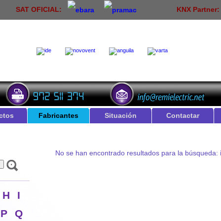
SAT OFICIAL:
KNX Partner
ctos
Fabricantes
Situación
Contactar
No se han encontrado resultados para la búsqueda:
H
I
P
Q