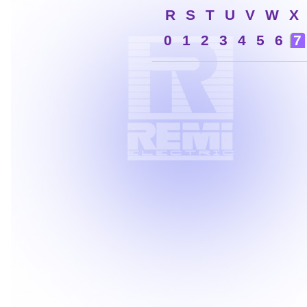
R
S
T
U
V
W
X
0
1
2
3
4
5
6
7