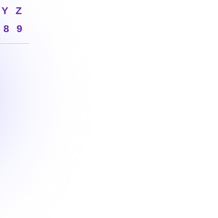
Y
Z
8
9