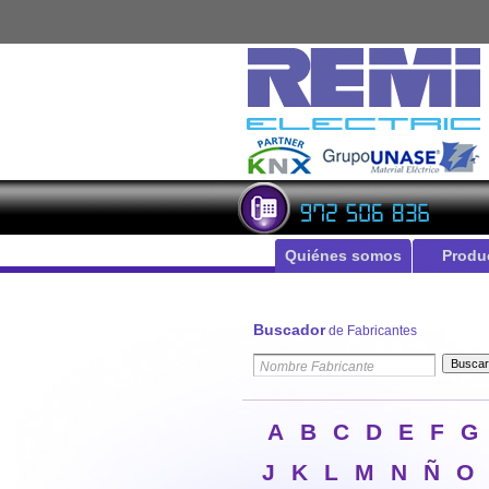
Quiénes somos
Produ
Buscador
de Fabricantes
A
B
C
D
E
F
G
J
K
L
M
N
Ñ
O