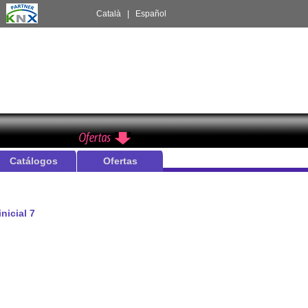
:
Català
|
Español
Catálogos
Ofertas
inicial 7